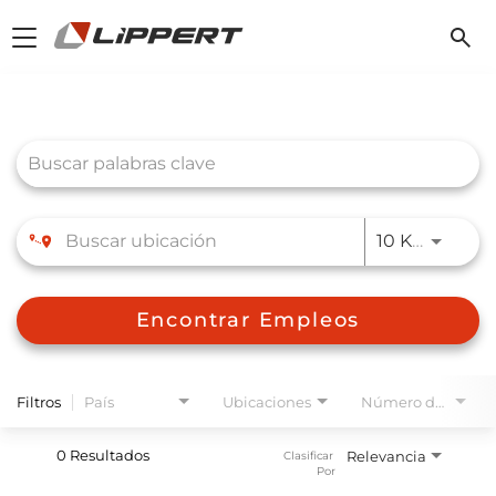
Toggle
navigation
Job Search Page
JOBS.D
10 KM
Encontrar Empleos
Filtros
País
Ubicaciones
Número de planta
0 Resultados
Relevancia
Clasificar 
Por