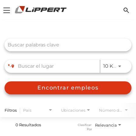
Toggle
navigation
Job Search Page
JOBS.D
10 KM
Encontrar empleos
Filtros
País
Ubicaciones
Número de planta
0 Resultados
Relevancia
Clasificar 
Por