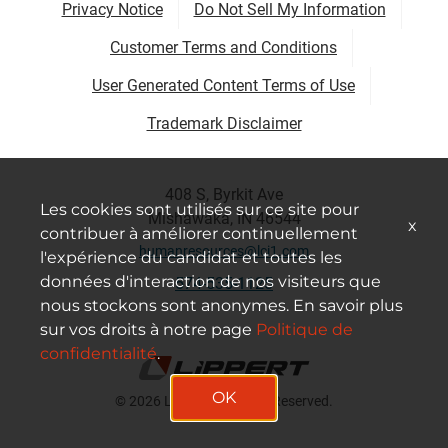
Privacy Notice
Do Not Sell My Information
Customer Terms and Conditions
User Generated Content Terms of Use
Trademark Disclaimer
408 S, Byrkit Ave
Les cookies sont utilisés sur ce site pour
Mishawaka, IN 46544
x
contribuer à améliorer continuellement
humanresources@lci1.com
l'expérience du candidat et toutes les
données d'interaction de nos visiteurs que
574-535-1125
nous stockons sont anonymes. En savoir plus
sur vos droits à notre page
Politique de
confidentialité
.
OK
© 2026 Lippert All Rights Reserved.