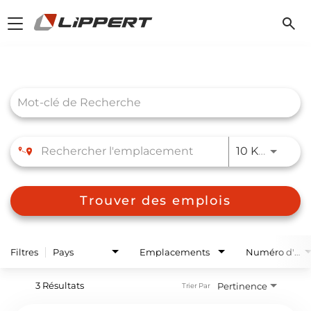
Toggle
navigation
Job Search Page
JOBS.D
10 KM
Trouver des emplois
Filtres
Pays
Emplacements
Numéro d'usine
3 Résultats
Pertinence
Trier Par