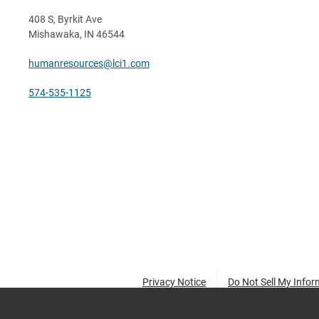
408 S, Byrkit Ave
Mishawaka, IN 46544
humanresources@lci1.com
574-535-1125
Privacy Notice
Do Not Sell My Infor