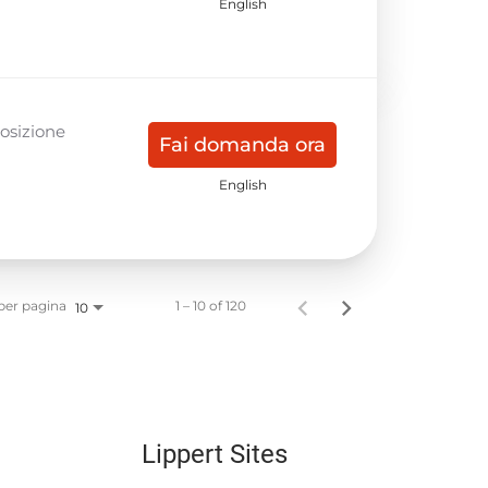
English
Posizione
Fai domanda ora
English
 per pagina
1 – 10 of 120
10
Lippert Sites