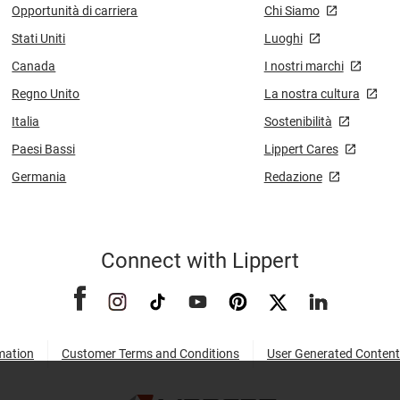
Opportunità di carriera
Chi Siamo
Stati Uniti
Luoghi
Canada
I nostri marchi
Regno Unito
La nostra cultura
Italia
Sostenibilità
Paesi Bassi
Lippert Cares
Germania
Redazione
Connect with Lippert
mation
Customer Terms and Conditions
User Generated Content