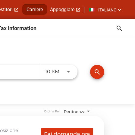
stitori
Carriere
Appoggiare
ITALIANO
Tax Information
JOBS.DISTANCEUNITS_SCREE
search
10 KM
Pertinenza
Ordina Per
Posizione
Fai domanda ora