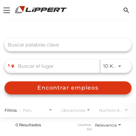
Toggle
navigation
Job Search Page
JOBS.D
10 KM
Encontrar empleos
Filtros
País
Ubicaciones
Número de planta
0 Resultados
Relevancia
Clasificar 
Por